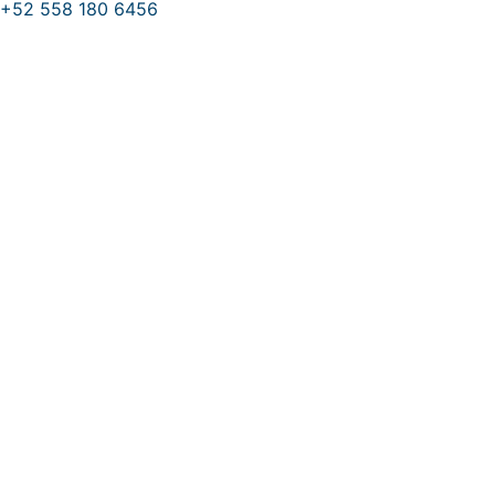
Ordenado
+52 558 180 6456
Ir
por
al
popularidad
contenido