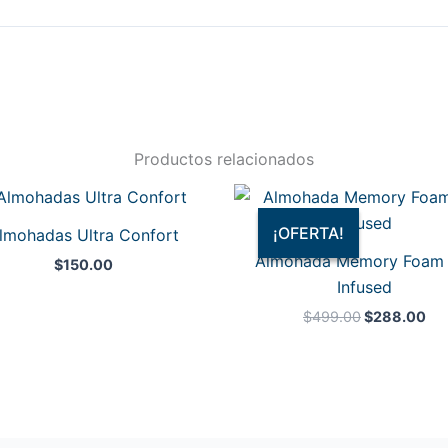
Productos relacionados
El
El
precio
pre
original
act
¡OFERTA!
¡OFERTA!
lmohadas Ultra Confort
era:
es:
Almohada Memory Foam 
$499.00.
$2
$
150.00
Infused
$
499.00
$
288.00