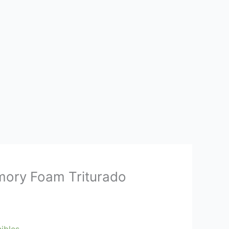
ory Foam Triturado
nibles