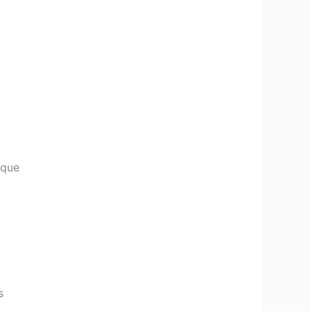
 que
s