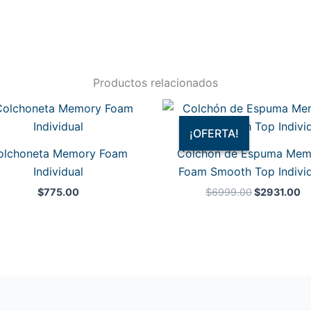
Productos relacionados
El
El
precio
pr
original
ac
¡OFERTA!
¡OFERTA!
era:
es
olchoneta Memory Foam
Colchón de Espuma Mem
$6999.00.
$2
Individual
Foam Smooth Top Individ
$
775.00
$
6999.00
$
2931.00