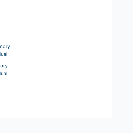
ecio
tual
:
ory
931.00.
ual