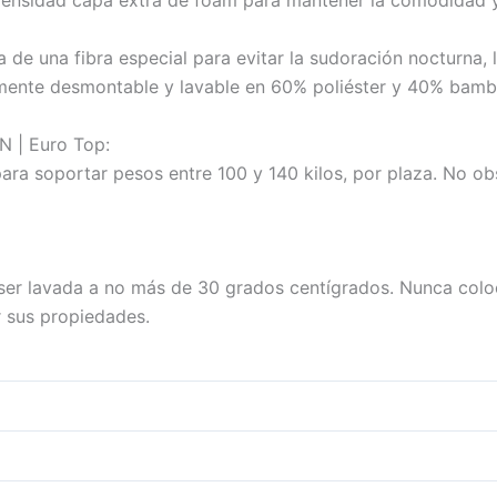
densidad capa extra de foam para mantener la comodidad y 
 de una fibra especial para evitar la sudoración nocturna, 
amente desmontable y lavable en 60% poliéster y 40% bamb
| Euro Top:
ara soportar pesos entre 100 y 140 kilos, por plaza. No o
ser lavada a no más de 30 grados centígrados. Nunca colo
r sus propiedades.