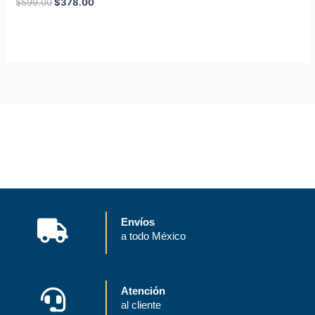
$
599.00
$
378.00
Envíos
a todo México
Atención
al cliente