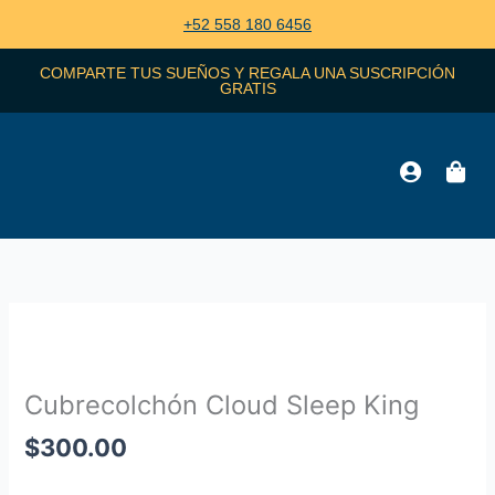
Ir
+52 558 180 6456
al
contenido
COMPARTE TUS SUEÑOS Y REGALA UNA SUSCRIPCIÓN
GRATIS
Cubrecolchón
Cloud
Zoo
Sleep
Cubrecolchón Cloud Sleep King
King
cantidad
$
300.00