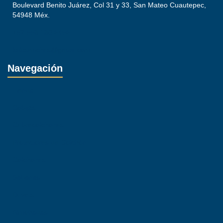
Boulevard Benito Juárez, Col 31 y 33, San Mateo Cuautepec,
54948 Méx.
+52 558 180 6456
lailasmiches@gmail.com
Navegación
Tienda
Cobijas
Cubrecolchones
Protectores de Colchón
Colchones
Sábanas
Duvets
Almohadas