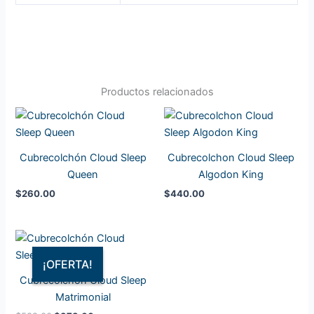
Productos relacionados
Cubrecolchón Cloud Sleep
Cubrecolchon Cloud Sleep
Queen
Algodon King
$
260.00
$
440.00
El
El
precio
precio
original
actual
¡OFERTA!
¡OFERTA!
era:
es:
Cubrecolchón Cloud Sleep
$599.00.
$378.00.
Matrimonial