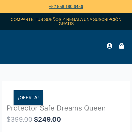
Ir
+52 558 180 6456
al
contenido
COMPARTE TUS SUEÑOS Y REGALA UNA SUSCRIPCIÓN
GRATIS
El
El
Protector
precio
precio
Safe
Zoo
¡OFERTA!
original
actual
Dreams
Protector Safe Dreams Queen
era:
es:
Queen
$399.00.
$249.00.
cantidad
$
399.00
$
249.00