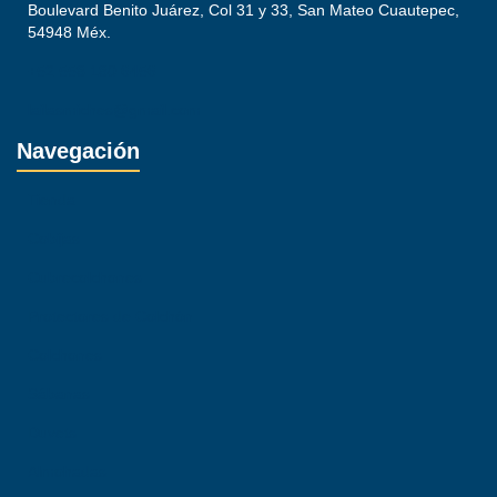
Boulevard Benito Juárez, Col 31 y 33, San Mateo Cuautepec,
54948 Méx.
+52 558 180 6456
lailasmiches@gmail.com
Navegación
Tienda
Cobijas
Cubrecolchones
Protectores de Colchón
Colchones
Sábanas
Duvets
Almohadas