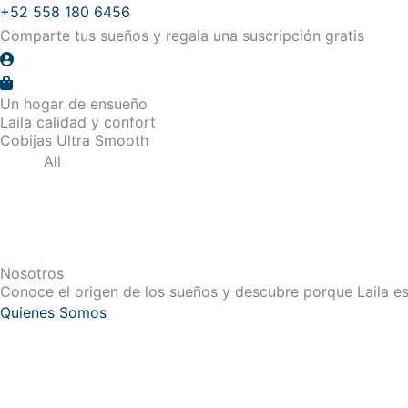
Ir
+52 558 180 6456
al
Comparte tus sueños y regala una suscripción gratis
contenido
Un hogar de ensueño
Laila calidad y confort
Cobijas Ultra Smooth
All
El
El
Ver Opciones
V
Cobija Ultra Smooth Individual
Cobija Ultra
precio
precio
$
299.00
$
209.30
$
31
original
actual
Nosotros
era:
es:
Conoce el origen de los sueños y descubre porque Laila es
$299.00.
$209.30.
Quienes Somos