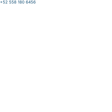
Ordenado
+52 558 180 6456
Ir
por
al
popularidad
contenido