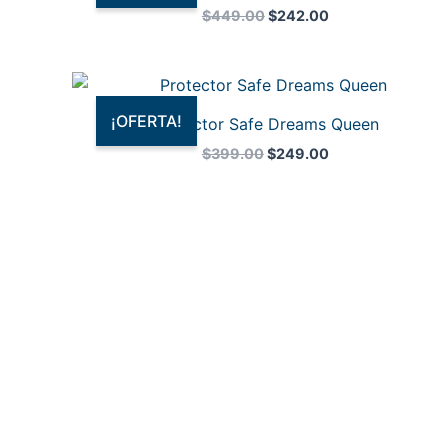
$449.00.
$242.00.
$
449.00
$
242.00
El
El
precio
precio
original
actual
¡OFERTA!
Protector Safe Dreams Queen
era:
es:
$399.00.
$249.00.
$
399.00
$
249.00