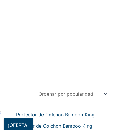
El
El
precio
precio
original
actual
¡OFERTA!
Protector de Colchon Bamboo King
era:
es: