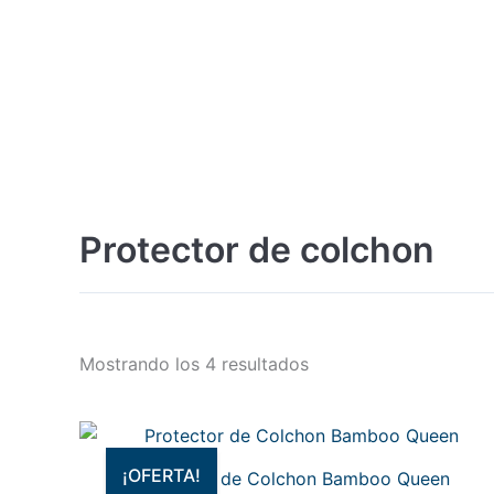
Protector de colchon
Mostrando los 4 resultados
El
El
precio
precio
original
actual
¡OFERTA!
Protector de Colchon Bamboo Queen
era:
es: