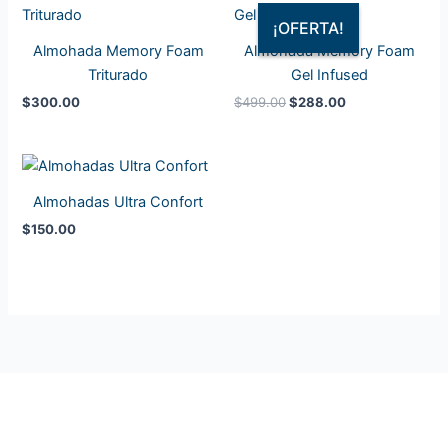
precio
precio
original
actual
¡OFERTA!
¡OFERTA!
era:
es:
Almohada Memory Foam
Almohada Memory Foam
$499.00.
$288.00.
Triturado
Gel Infused
$
300.00
$
499.00
$
288.00
Almohadas Ultra Confort
$
150.00