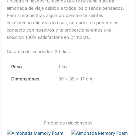
Prueba sin riesgos: Creemos que te gustaría nuestra
almohada de viaje debido a todos los diseños pensados.
Pero si encuentras algún problema o te sientes
insatisfecho mientras lo usas, no dudes en ponerte en
contacto con nosotros y te proporcionaremos una
solución 100% satisfactoria en 24 horas.
Garantía del vendedor: 30 días
Peso
1 kg
Dimensiones
39 × 39 × 17 cm
Productos relacionados
El
El