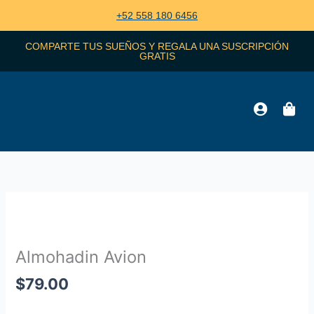
Ir
+52 558 180 6456
al
contenido
COMPARTE TUS SUEÑOS Y REGALA UNA SUSCRIPCIÓN
GRATIS
Almohadin
Avion
Zoo
cantidad
Almohadin Avion
$
79.00