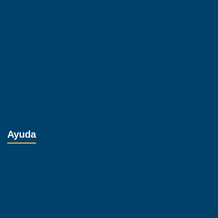
Cubrecolchones
Protectores de Colchón
Colchones
Sábanas
Duvets
Almohadas
Toallas
Ayuda
Quienes Somos
Contacto
FAQ