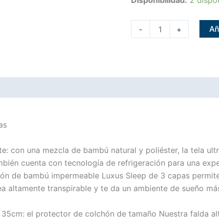
cantidad
Añ
-
+
as
e: con una mezcla de bambú natural y poliéster, la tela u
ambién cuenta con tecnología de refrigeración para una ex
hón de bambú impermeable Luxus Sleep de 3 capas permite q
ea altamente transpirable y te da un ambiente de sueño má
 35cm: el protector de colchón de tamaño Nuestra falda al