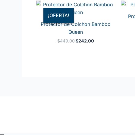
El
El
precio
precio
original
actual
¡OFERTA!
¡OFERTA!
Pr
era:
es:
Protector de Colchon Bamboo
$449.00.
$242.00.
Queen
$
449.00
$
242.00