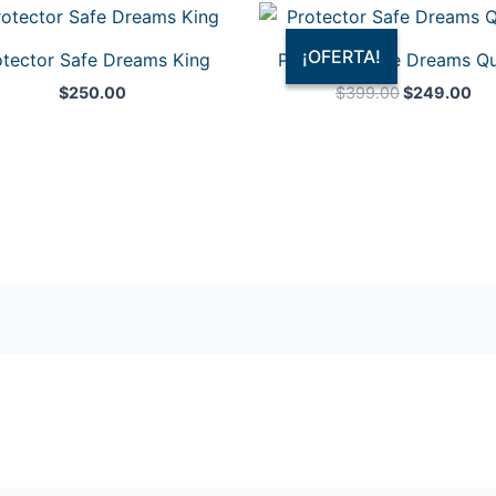
El
El
precio
pre
original
act
¡OFERTA!
¡OFERTA!
otector Safe Dreams King
Protector Safe Dreams Q
era:
es:
$399.00.
$2
$
250.00
$
399.00
$
249.00