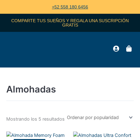
Ordenado
Ir
por
+52 558 180 6456
popularidad
al
contenido
COMPARTE TUS SUEÑOS Y REGALA UNA SUSCRIPCIÓN
GRATIS
Almohadas
Mostrando los 5 resultados
El
El
precio
precio