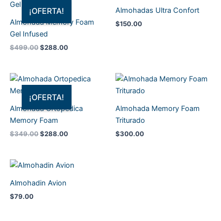
original
actual
Almohadas Ultra Confort
¡OFERTA!
era:
es:
Almohada Memory Foam
$
150.00
$499.00.
$288.00.
Gel Infused
$
499.00
$
288.00
El
El
precio
precio
original
actual
¡OFERTA!
era:
es:
Almohada Ortopedica
Almohada Memory Foam
$349.00.
$288.00.
Memory Foam
Triturado
$
349.00
$
288.00
$
300.00
Almohadin Avion
$
79.00