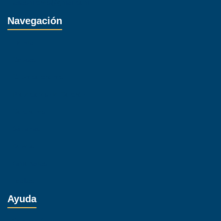
lailasmiches@gmail.com
Navegación
Tienda
Cobijas
Cubrecolchones
Protectores de Colchón
Colchones
Sábanas
Duvets
Almohadas
Toallas
Ayuda
Quienes Somos