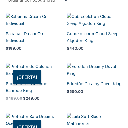
Sabanas Dream On
Cubrecolchon Cloud Sleep
Individual
Algodon King
$
199.00
$
440.00
El
El
precio
precio
original
actual
¡OFERTA!
era:
es:
Protector de Colchon
Edredón Dreamy Duvet King
$499.00.
$249.00.
Bamboo King
$
500.00
$
499.00
$
249.00
El
El
precio
precio
original
actual
¡OFERTA!