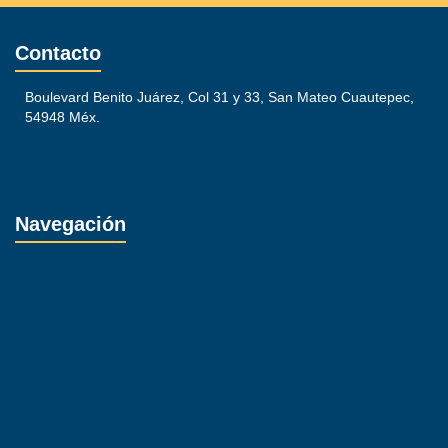
Contacto
Boulevard Benito Juárez, Col 31 y 33, San Mateo Cuautepec,
54948 Méx.
+52 558 180 6456
lailasmiches@gmail.com
Navegación
Tienda
Cobijas
Cubrecolchones
Protectores de Colchón
Colchones
Sábanas