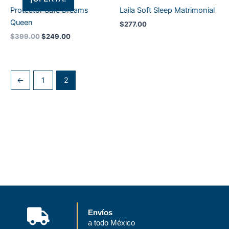
era:
es:
Protector Safe Dreams
Laila Soft Sleep Matrimonial
$399.00.
$249.00.
Queen
$
277.00
$
399.00
$
249.00
←
1
2
Envíos
a todo México