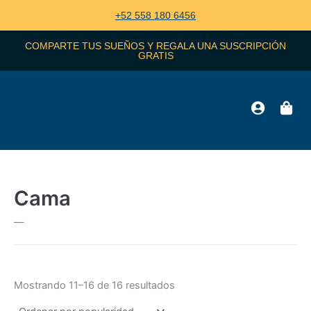
Ordenado
Ir
por
+52 558 180 6456
popularidad
al
contenido
COMPARTE TUS SUEÑOS Y REGALA UNA SUSCRIPCIÓN
GRATIS
Cama
—
Mostrando 11–16 de 16 resultados