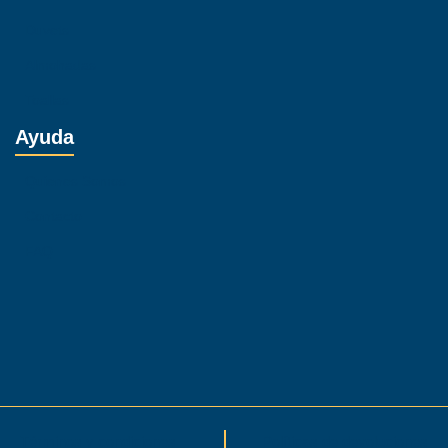
Duvets
Almohadas
Toallas
Ayuda
Quienes Somos
Contacto
FAQ
Términos y condiciones
Políticas de devoluciones